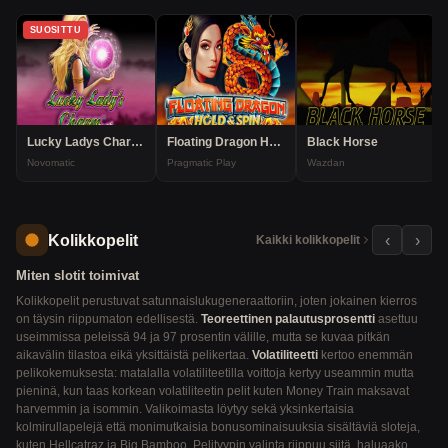
SUOSITTU
Lucky Ladys Charm Deluxe
Floating Dragon Hold And Spin
Black Horse
Novomatic
Pragmatic Play
Wazdan
Kolikkopelit
‹
›
Kaikki kolikkopelit
Miten slotit toimivat
Kolikkopelit perustuvat satunnaislukugeneraattoriin, joten jokainen kierros
on täysin riippumaton edellisestä.
Teoreettinen palautusprosentti
asettuu
useimmissa peleissä 94 ja 97 prosentin välille, mutta se kuvaa pitkän
aikavälin tilastoa eikä yksittäistä pelikertaa.
Volatiliteetti
kertoo enemmän
pelikokemuksesta: matalalla volatiliteetilla voittoja kertyy useammin mutta
pieninä, kun taas korkean volatiliteetin pelit kuten Money Train maksavat
harvemmin ja isommin. Valikoimasta löytyy sekä yksinkertaisia
kolmirullapelejä että monimutkaisia bonusominaisuuksia sisältäviä sloteja,
kuten Hellcatraz ja Big Bamboo. Pelityypin valinta riippuu siitä, haluaako