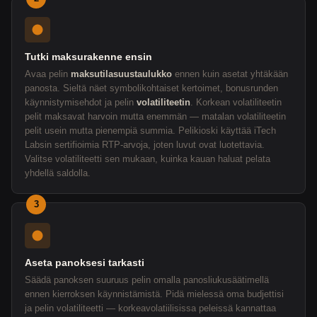
Tutki maksurakenne ensin
Avaa pelin
maksutilasuustaulukko
ennen kuin asetat yhtäkään
panosta. Sieltä näet symbolikohtaiset kertoimet, bonusrunden
käynnistymisehdot ja pelin
volatiliteetin
. Korkean volatiliteetin
pelit maksavat harvoin mutta enemmän — matalan volatiliteetin
pelit usein mutta pienempiä summia. Pelikioski käyttää iTech
Labsin sertifioimia RTP-arvoja, joten luvut ovat luotettavia.
Valitse volatiliteetti sen mukaan, kuinka kauan haluat pelata
yhdellä saldolla.
3
Aseta panoksesi tarkasti
Säädä panoksen suuruus pelin omalla panosliukusäätimellä
ennen kierroksen käynnistämistä. Pidä mielessä oma budjettisi
ja pelin volatiliteetti — korkeavolatiilisissa peleissä kannattaa