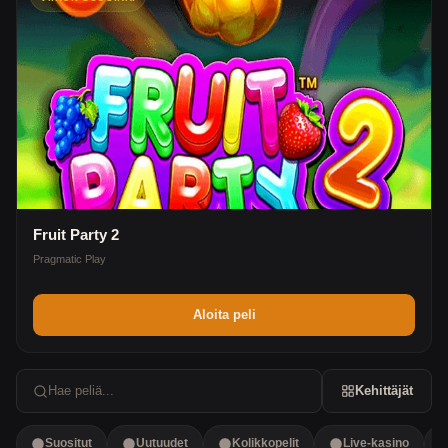
Fruit Party 2
Pragmatic Play
Aloita peli
Hae peliä...
Kehittäjät
Suositut
Uutuudet
Kolikkopelit
Live-kasino