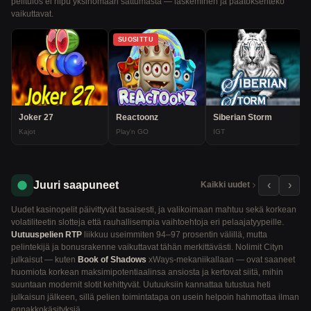
pelitulos ei riipu yksinomaan sattumasta — laskeminen ja päätöksenteko
vaikuttavat.
SUOSITTU
Joker 27
Reactoonz
Siberian Storm
Kajot
Play'n GO
IGT
Juuri saapuneet
‹
›
Kaikki uudet
Uudet kasinopelit päivittyvät tasaisesti, ja valikoimaan mahtuu sekä korkean
volatiliteetin slotteja että rauhallisempia vaihtoehtoja eri pelaajatyypeille.
Uutuuspelien RTP
liikkuu useimmiten 94–97 prosentin välillä, mutta
pelintekijä ja bonusrakenne vaikuttavat tähän merkittävästi. Nolimit Cityn
julkaisut — kuten
Book of Shadows
xWays-mekaniikallaan — ovat saaneet
huomiota korkean maksimipotentiaalinsa ansiosta ja kertovat siitä, mihin
suuntaan modernit slotit kehittyvät. Uutuuksiin kannattaa tutustua heti
julkaisun jälkeen, sillä pelien toimintatapa on usein helpoin hahmottaa ilman
ennakkokäsityksiä.