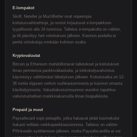
E-lompakot
Skrill, Neteller ja MuchBetter ovat nopeimpia
kotiutusvaihtoehtoja, ja nostot kirjautuvat e-lompakkoon
tyypillisesti alle 24 tunnissa. Talletus e-lompakolta on välitön,
ja tili päivittyy heti veloituksen jälkeen. Kasinon puolelta ei
peritä siirtokuluja minkään kolmion osalta.
Kryptovaluutat
Bitcoin ja Ethereum mahdollistavat talletukset ja kotiutukset
ilman perinteisiä pankkiväliaskelia, ja lohkoketjuvahvistus
käynnistyy välittömästi lähetyksen jälkeen. Kotiutusaika on 12-
36 tuntia riippuen verkon ruuhkautumisesta ja kasinon omasta
käsittelyjonosta. Valuuttakurssimuunnos euroiksi tapahtuu
vahvistushetken markkinakurssilla ilman lisäpalkkiota.
Prepaid ja muut
Paysafecard sopii pelaajille, jotka haluavat pitää kasinokulut
tiukasti erillään verkkopankkiasioinnista. Talletus on välitön
PIN-koodin syöttämisen jälkeen, mutta Paysafecardilla ei voi