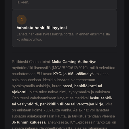
jälkeen.
4
Vahvista henkilöllisyytesi
Lähetä henkilöllisyysasiakirja portaaliin ennen ensimmäistä
kotiutuspyyntöä.
Pelikioski Casino toimii
Malta Gaming Authorityn
myöntämällä lisenssillä (MGA/B2C/612/2019), mikä velvoittaa
noudattamaan EU-tason
KYC- ja AML-sääntelyä
kaikissa
asiakassuhteissa. Henkilöllisyytesi varmennetaan
hyväksymällä asiakirja, kuten
passi, henkilökortti tai
ajokortti
, joista tulee näkyä nimi, syntymäaika ja valokuva.
Osoitteesi vahvistamiseen käyvät esimerkiksi
lasku sähkö-
tai vesiyhtiöltä, pankkitilin tiliote tai verottajan kirje
, joka
on enintään kolme kuukautta vanha. Asiakirjat voi lähettää
suojatun asiakasportaalin kautta, ja tarkistus tehdään yleensä
36 tunnin kuluessa
lähetyksestä. KYC-prosessin tarkoitus on
suojata pelaajia identiteettipetoksilta ja estää rahanpesua