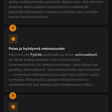
aloittaa maltillisemmalla panoksella. Muista myös, että aktiivisen
bonuksen aikana pelataan bonusehdoissa määritellyillä
panoksilla eikä panosten vapaata muuttamista aina suositella
kesken kierrätyslaskelman.
4
Pelaa ja hyödynnä ominaisuudet
Käynnistä peli
Pyöritä
-painikkeella tai aktivoi
automaattipeli
,
jos haluat asettaa etukäteen tietyn kierrosmäärän.
Automaattipelissä voit asettaa hävikkirajan, jonka jälkeen peli
pysähtyy automaattisesti. Seuraa bonusrunden käynnistymistä
— useimmissa kolikkopeleissä se vaatii tietyn määrän scatter-
symboleja. Bonusrundissa jaettavat ilmaiskierrokset tai
multiplikaat torit ovat yleensä pelin kannattavimpia hetkiä.
5