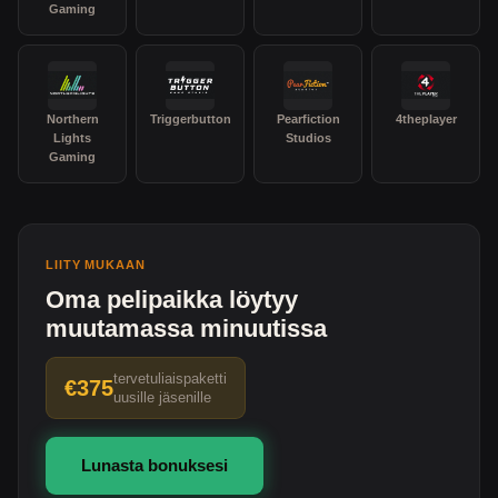
Gaming
Northern
Triggerbutton
Pearfiction
4theplayer
Lights
Studios
Gaming
LIITY MUKAAN
Oma pelipaikka löytyy
muutamassa minuutissa
tervetuliaispaketti
€375
uusille jäsenille
Lunasta bonuksesi