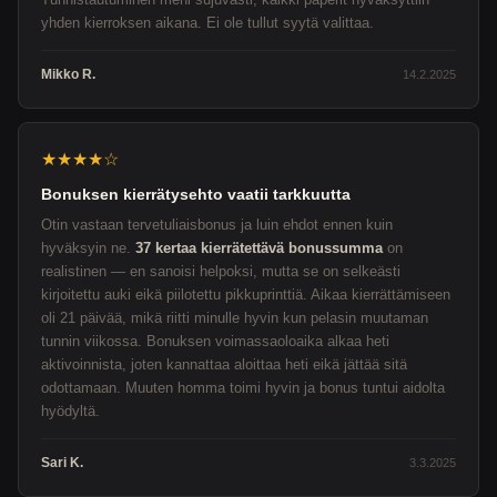
yhden kierroksen aikana. Ei ole tullut syytä valittaa.
Mikko R.
14.2.2025
★★★★☆
Bonuksen kierrätysehto vaatii tarkkuutta
Otin vastaan tervetuliaisbonus ja luin ehdot ennen kuin
hyväksyin ne.
37 kertaa kierrätettävä bonussumma
on
realistinen — en sanoisi helpoksi, mutta se on selkeästi
kirjoitettu auki eikä piilotettu pikkuprinttiä. Aikaa kierrättämiseen
oli 21 päivää, mikä riitti minulle hyvin kun pelasin muutaman
tunnin viikossa. Bonuksen voimassaoloaika alkaa heti
aktivoinnista, joten kannattaa aloittaa heti eikä jättää sitä
odottamaan. Muuten homma toimi hyvin ja bonus tuntui aidolta
hyödyltä.
Sari K.
3.3.2025