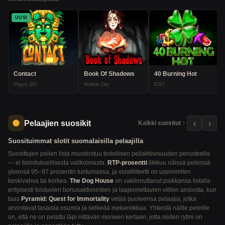
UUSI
Contact
Book Of Shadows
40 Burning Hot
Play'n GO
Nolimit City
EGT
Pelaajien suosikit
‹
›
Kaikki suositut
Suosituimmat slotit suomalaisilla pelaajilla
Suosittujen pelien lista muodostuu todellisen peliaktiivisuuden perusteella
— ei toimituksellisesta valikoimasta.
RTP-prosentti
liikkuu näissä peleissä
yleensä 95–97 prosentin tuntumassa, ja volatiliteetti on useimmiten
keskivahva tai korkea.
The Dog House
on vakiinnuttanut paikkansa listalla
erityisesti toistuvien bonusaktivointien ja laajennettavien villien ansiosta, kun
taas
Pyramid: Quest for Immortality
vetää puoleensa pelaajia, jotka
arvostavat tasaisia osumia ja selkeää mekaniikkaa. Yhteistä näille peleille
on, että ne on pelattu läpi riittävän moneen kertaan, jotta niiden rytmi on