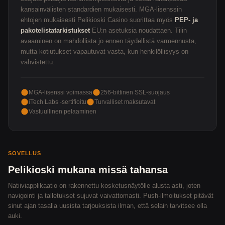
kansainvälisten standardien mukaisesti. MGA-lisenssin
ehtojen mukaisesti Pelikioski Casino suorittaa myös
PEP- ja
pakotelistatarkistukset
EU:n asetuksia noudattaen. Tilin
avaaminen on mahdollista jo ennen täydellistä varmennusta,
mutta kotiutukset vapautuvat vasta, kun henkilöllisyys on
vahvistettu.
MGA-lisenssi voimassa
256-bittinen SSL-suojaus
iTech Labs -sertifioitu
Turvalliset maksutavat
Vastuullinen pelaaminen
SOVELLUS
Pelikioski mukana missä tahansa
Natiiviapplikaatio on rakennettu kosketusnäytölle alusta asti, joten
navigointi ja talletukset sujuvat vaivattomasti. Push-ilmoitukset pitävät
sinut ajan tasalla uusista tarjouksista ilman, että selain tarvitsee olla
auki.