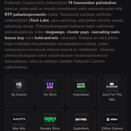
Pelikioski Casino toimii yhteistyössä
74 lisensoidun pelistudion
kanssa, joiden pelit on testattu itsenäisesti sekä satunnaisuuden että
RTP-palautusprosentin
osalta. Testaukset suorittaa sertifioitu
auditointiyhtiö
iTech Labs
, joka varmistaa, että pelien toiminta vastaa
julkaistuja arvoja. Yhteistyökumppanit kattavat laajan valikoiman
pelimekaniikkoja, kuten
megaways
,
cluster pays
,
cascading reels
,
bonus buy
sekä
hold-and-win
-rakenteet. Mukana on sekä pitkän
linjan kehittäjiä että pienempiä eurooppalaisia studiota, joiden
tuotannoissa korostuvat erilaiset teemat ja volatiliteetit. Jokainen
yhteistyökumppani toimii asianmukaisen viranomaislisenssin
alaisuudessa, mikä on edellytys peleille Pelikioski Casinon
valikoimassa.
5g Games
Uu Slots
Gamebeat
Just For The
Win
Max Win
Sneaky Slots
1spin4win
Zillion Games